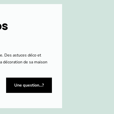
os
le. Des
astuces déco
et
 la décoration de sa maison
Une question...?