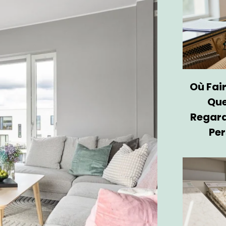
Où Fair
Que
Regard
Per