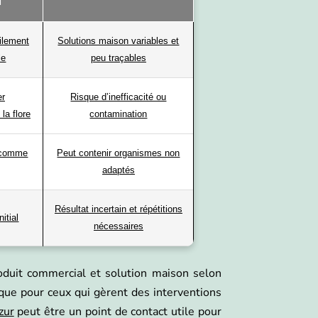
N
cilement
Solutions maison variables et
le
peu traçables
er
Risque d’inefficacité ou
la flore
contamination
u comme
Peut contenir organismes non
adaptés
Résultat incertain et répétitions
nitial
nécessaires
oduit commercial et solution maison selon
que pour ceux qui gèrent des interventions
zur
peut être un point de contact utile pour