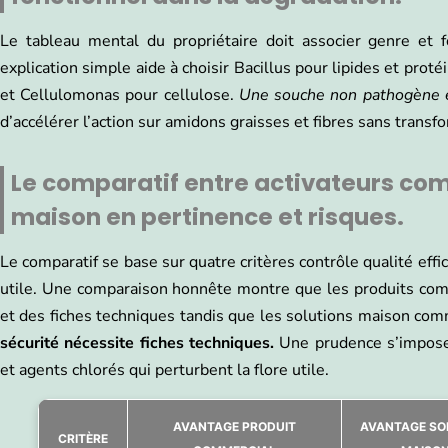
Le tableau mental du propriétaire doit associer genre et 
explication simple aide à choisir Bacillus pour lipides et p
et Cellulomonas pour cellulose.
Une souche non pathogène e
d’accélérer l’action sur amidons graisses et fibres sans trans
Le comparatif entre activateurs co
maison en pertinence et risques.
Le comparatif se base sur quatre critères contrôle qualité effic
utile. Une comparaison honnête montre que les produits com
et des fiches techniques tandis que les solutions maison co
sécurité nécessite fiches techniques.
Une prudence s’impose 
et agents chlorés qui perturbent la flore utile.
AVANTAGE PRODUIT
AVANTAGE SO
CRITÈRE