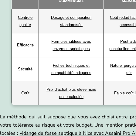
COMMERCIAL
MAISO
Contrôle
Dosage et composition
Coût réduit fa
qualité
standardisés
accessib
Formules ciblées avec
Peut aid
Efficacité
enzymes spécifiques
ponctuellement 
Fiches techniques et
Naturel perç
Sécurité
compatibilité indiquées
sûr
Prix d’achat plus élevé mais
Coût
Faible coût i
dose calculée
La méthode qui suit suppose que vous avez choisi entre pr
votre tolérance au risque et votre budget. Une mention prati
locales :
vidange de fosse septique à Nice avec Assaini Pro A