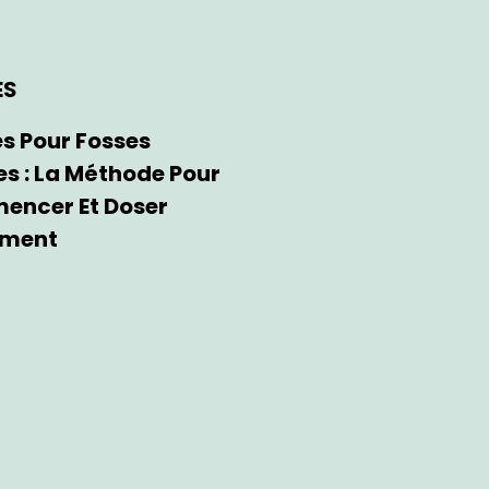
ES
s Pour Fosses
s : La Méthode Pour
encer Et Doser
ement