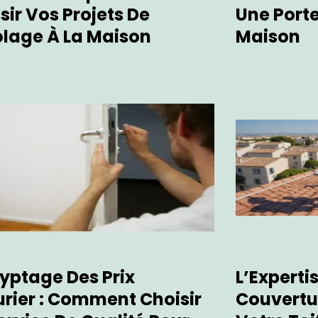
sir Vos Projets De
Une Port
olage À La Maison
Maison
yptage Des Prix
L’Experti
urier : Comment Choisir
Couvertu