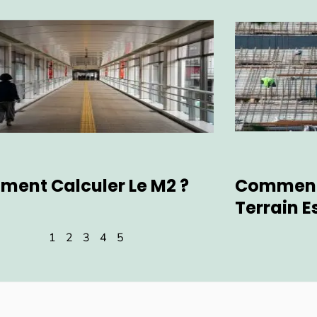
ent Calculer Le M2 ?
Comment 
Terrain E
1
2
3
4
5