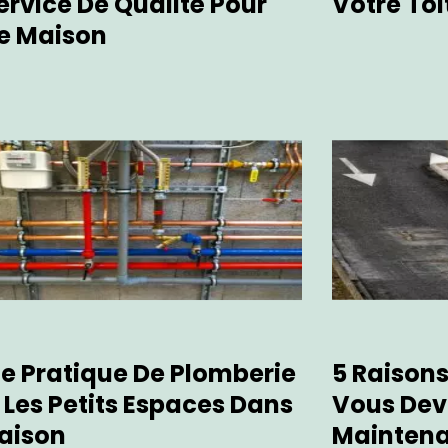
ervice De Qualité Pour
Votre Toi
e Maison
e Pratique De Plomberie
5 Raisons
 Les Petits Espaces Dans
Vous Deve
aison
Maintena