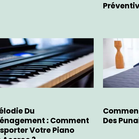
Préventiv
élodie Du
Comment 
énagement : Comment
Des Punai
sporter Votre Piano