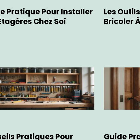
e Pratique Pour Installer
Les Outil
Étagères Chez Soi
Bricoler 
eils Pratiques Pour
Guide Pr