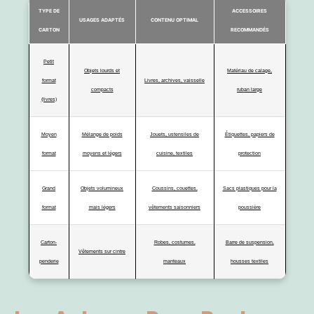
TYPE DE
ACCESSOIRES
USAGES ADAPTÉS
CONTENU OPTIMAL
CARTON
RECOMMANDÉS
Petit
Objets lourds et
Matériau de calage,
format
Livres, archives, vaisselle
compacts
ruban large
(livres)
Moyen
Mélange de poids
Jouets, ustensiles de
Étiquettes, papiers de
format
moyens et légers
cuisine, textiles
protection
Grand
Objets volumineux
Coussins, couettes,
Sacs plastiques pour la
format
mais légers
vêtements saisonniers
poussière
Carton-
Robes, costumes,
Barre de suspension,
Vêtements sur cintre
penderie
manteaux
housses textiles