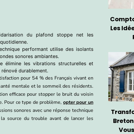
Comptoi
Les Idé
darisation du plafond stoppe net les
 quotidienne.
chnique performant utilise des isolants
s ondes sonores ambiantes.
e élimine les vibrations structurelles et
e rénové durablement.
isfaction pour 54 % des Français vivant en
santé mentale et le sommeil des résidents.
ution efficace pour stopper le bruit du voisin
nte. Pour ce type de problème,
opter pour un
ssions sonores avec une réponse technique
Transf
la source du trouble avant de lancer les
Breton
Vous