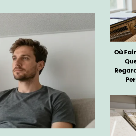
Où Fair
Que
Regard
Per