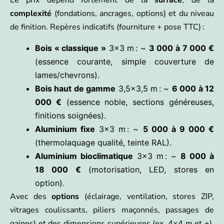
Le prix dépend fortement de la
surface
, de la
complexité
(fondations, ancrages, options) et du niveau
de finition. Repères indicatifs (fourniture + pose TTC) :
Bois « classique »
3×3 m : ~
3 000 à 7 000 €
(essence courante, simple couverture de
lames/chevrons).
Bois haut de gamme
3,5×3,5 m : ~
6 000 à 12
000 €
(essence noble, sections généreuses,
finitions soignées).
Aluminium fixe
3×3 m : ~
5 000 à 9 000 €
(thermolaquage qualité, teinte RAL).
Aluminium bioclimatique
3×3 m : ~
8 000 à
18 000 €
(motorisation, LED, stores en
option).
Avec des
options
(éclairage, ventilation, stores ZIP,
vitrages coulissants, piliers maçonnés, passages de
gaines) et des dimensions supérieures (ex. 4×4 m et +),