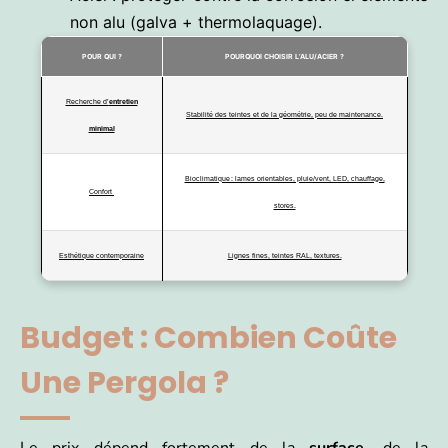
non alu (galva + thermolaquage).
POUR QUI ?
POURQUOI CHOISIR L’ALU/ACIER ?
Recherche d’
entretien
Stabilité des teintes et de la géométrie, peu de maintenance.
minimal
Bioclimatique : lames orientables, pluie/vent, LED, chauffage,
Confort
stores.
Esthétique contemporaine
Lignes fines, teintes RAL, textures.
Budget : Combien Coûte
Une Pergola ?