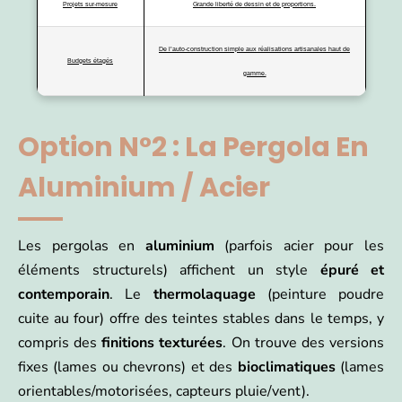
Projets sur-mesure
Grande liberté de dessin et de proportions.
De l’auto-construction simple aux réalisations artisanales haut de
Budgets étagés
gamme.
Option N°2 : La Pergola En
Aluminium / Acier
Les pergolas en
aluminium
(parfois acier pour les
éléments structurels) affichent un style
épuré et
contemporain
. Le
thermolaquage
(peinture poudre
cuite au four) offre des teintes stables dans le temps, y
compris des
finitions texturées
. On trouve des versions
fixes (lames ou chevrons) et des
bioclimatiques
(lames
orientables/motorisées, capteurs pluie/vent).