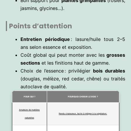
Bon support pour
plantes grimpantes
(rosiers,
jasmins, glycines…).
Points d’attention
Entretien périodique
: lasure/huile tous 2–5
ans selon essence et exposition.
Coût global qui peut monter avec les
grosses
sections
et les finitions haut de gamme.
Choix de l’essence : privilégier
bois durables
(douglas, mélèze, red cedar, chêne) ou traités
autoclave de qualité.
POUR QUI ?
POURQUOI CHOISIR LE BOIS ?
Amateurs de matières
Rendu chaleureux, facile à intégrer à la végétation.
naturelles