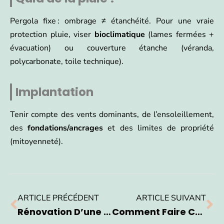
Pergola fixe : ombrage ≠ étanchéité. Pour une vraie
protection pluie, viser
bioclimatique
(lames fermées +
évacuation) ou couverture étanche (véranda,
polycarbonate, toile technique).
Implantation
Tenir compte des vents dominants, de l’ensoleillement,
des
fondations/ancrages
et des limites de propriété
(mitoyenneté).
ARTICLE PRÉCÉDENT
ARTICLE SUIVANT
Rénovation D’une Salle De Bain : Les Facteurs Qui Influencent Le Prix
Comment Faire Concevoir Des Stores Sur Mesure ? A Qui S’adresser ?