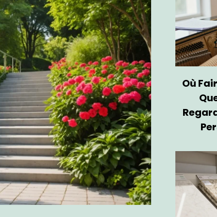
Où Fair
Que
Regard
Per