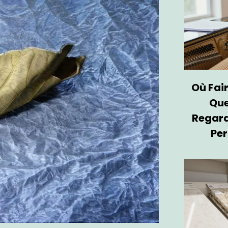
Où Fair
Que
Regard
Per